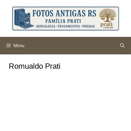
Pular
para
o
conteúdo
Menu
Romualdo Prati