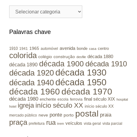
Cidades
/
Municípios
RS
Palavras chave
avenida
1965
1910
bonde
centro
1941
automóvel
casa
colorida
colégio
construção
década 1880
desfile
década 1900
década 1910
década 1890
década 1930
década 1920
década 1950
década 1940
década 1960
década 1970
década 1980
final século XIX
enchente
escola
ferrovia
hospital
igreja
início século XX
início século XX
hotel
postal
ponte
praia
porto
neve
mercado público
praça
rua
veículos
prefeitura
vista geral
vista parcial
trem