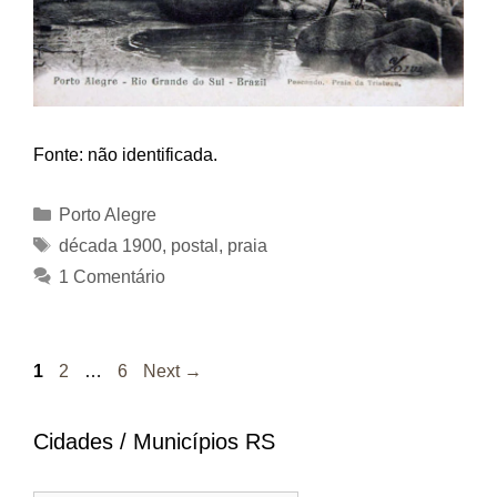
Fonte: não identificada.
Categorias
Porto Alegre
Tags
década 1900
,
postal
,
praia
1 Comentário
Page
Page
Page
1
2
…
6
Next
→
Cidades / Municípios RS