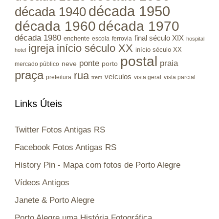
década 1950
década 1940
década 1960
década 1970
década 1980
final século XIX
enchente
escola
ferrovia
hospital
igreja
início século XX
início século XX
hotel
postal
ponte
praia
porto
neve
mercado público
praça
rua
veículos
prefeitura
vista geral
vista parcial
trem
Links Úteis
Twitter Fotos Antigas RS
Facebook Fotos Antigas RS
History Pin - Mapa com fotos de Porto Alegre
Vídeos Antigos
Janete & Porto Alegre
Porto Alegre uma História Fotográfica