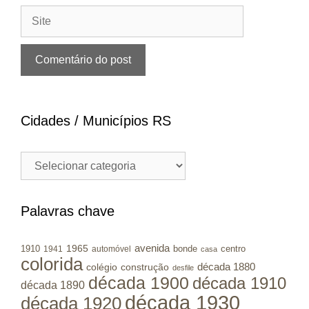
Site
Cidades / Municípios RS
Cidades
/
Municípios
RS
Palavras chave
avenida
1965
1910
bonde
centro
1941
automóvel
casa
colorida
colégio
construção
década 1880
desfile
década 1900
década 1910
década 1890
década 1930
década 1920