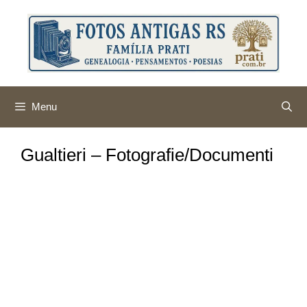
Pular
para
o
conteúdo
Menu
Gualtieri – Fotografie/Documenti