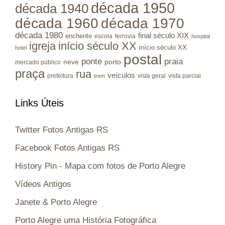
década 1950
década 1940
década 1960
década 1970
década 1980
final século XIX
enchente
escola
ferrovia
hospital
igreja
início século XX
início século XX
hotel
postal
ponte
praia
porto
neve
mercado público
praça
rua
veículos
prefeitura
vista geral
vista parcial
trem
Links Úteis
Twitter Fotos Antigas RS
Facebook Fotos Antigas RS
History Pin - Mapa com fotos de Porto Alegre
Vídeos Antigos
Janete & Porto Alegre
Porto Alegre uma História Fotográfica