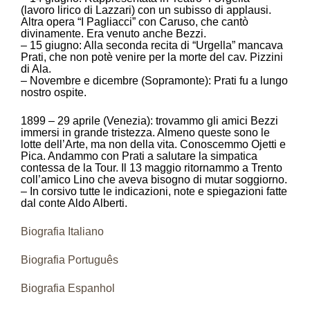
(lavoro lirico di Lazzari) con un subisso di applausi.
Altra opera “I Pagliacci” con Caruso, che cantò
divinamente. Era venuto anche Bezzi.
– 15 giugno: Alla seconda recita di “Urgella” mancava
Prati, che non potè venire per la morte del cav. Pizzini
di Ala.
– Novembre e dicembre (Sopramonte): Prati fu a lungo
nostro ospite.
1899 – 29 aprile (Venezia): trovammo gli amici Bezzi
immersi in grande tristezza. Almeno queste sono le
lotte dell’Arte, ma non della vita. Conoscemmo Ojetti e
Pica. Andammo con Prati a salutare la simpatica
contessa de la Tour. Il 13 maggio ritornammo a Trento
coll’amico Lino che aveva bisogno di mutar soggiorno.
– In corsivo tutte le indicazioni, note e spiegazioni fatte
dal conte Aldo Alberti.
Biografia Italiano
Biografia Português
Biografia Espanhol