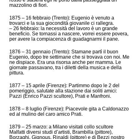
mazzolino di fiori.
1875 – 16 febbraio (Trento): Eugenio è venuto a
trovarci e la sua giocondità giovanile ci rallegra.
– 26 febbraio: la necessità del lavoro è un grande
beneficio. Se tornassi a nascere, vorrei essere povera,
per avere la compiacenza di guadagnarmi il pane.
1876 – 31 gennaio (Trento): Stamane partì il buon
Eugenio, dopo tre settimane che si trovava con noi. Me
ne dispiace. Era una risorsa anche per mamma. Le
giornate passavano, tra i diletti della musica e della
pittura.
1877 – 15 aprile (Firenze): Partimmo dopo le 2 del
pomeriggio, salutate alla stazione dai soliti amici:
Pazzi (Enrico Pazzi scultore), Prati e Manfroni.
1878 – 8 luglio (Firenze): Piacevole gita a Caldonazzo
ed al mulino del caro amico Prati.
1879 – 25 marzo: a Milano visitati collo scultore
Malfatti diversi studi d’artisti, Brambilla (pittore),
Borzaghi, Gignous, Rinaldi (pittore) e di Bezzi nostro