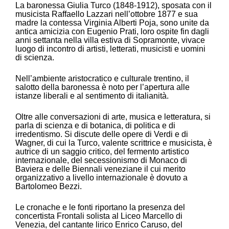
La baronessa Giulia Turco (1848-1912), sposata con il
musicista Raffaello Lazzari nell’ottobre 1877 e sua
madre la contessa Virginia Alberti Poja, sono unite da
antica amicizia con Eugenio Prati, loro ospite fin dagli
anni settanta nella villa estiva di Sopramonte, vivace
luogo di incontro di artisti, letterati, musicisti e uomini
di scienza.
Nell’ambiente aristocratico e culturale trentino, il
salotto della baronessa è noto per l’apertura alle
istanze liberali e al sentimento di italianità.
Oltre alle conversazioni di arte, musica e letteratura, si
parla di scienza e di botanica, di politica e di
irredentismo. Si discute delle opere di Verdi e di
Wagner, di cui la Turco, valente scrittrice e musicista, è
autrice di un saggio critico, del fermento artistico
internazionale, del secessionismo di Monaco di
Baviera e delle Biennali veneziane il cui merito
organizzativo a livello internazionale è dovuto a
Bartolomeo Bezzi.
Le cronache e le fonti riportano la presenza del
concertista Frontali solista al Liceo Marcello di
Venezia, del cantante lirico Enrico Caruso, del