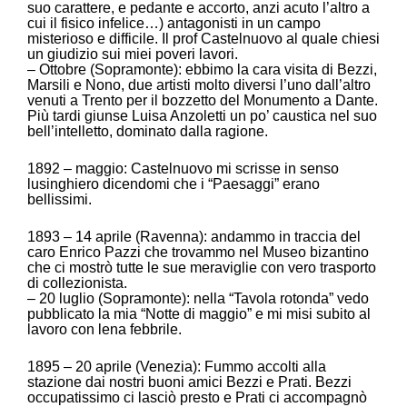
suo carattere, e pedante e accorto, anzi acuto l’altro a
cui il fisico infelice…) antagonisti in un campo
misterioso e difficile. Il prof Castelnuovo al quale chiesi
un giudizio sui miei poveri lavori.
– Ottobre (Sopramonte): ebbimo la cara visita di Bezzi,
Marsili e Nono, due artisti molto diversi l’uno dall’altro
venuti a Trento per il bozzetto del Monumento a Dante.
Più tardi giunse Luisa Anzoletti un po’ caustica nel suo
bell’intelletto, dominato dalla ragione.
1892 – maggio: Castelnuovo mi scrisse in senso
lusinghiero dicendomi che i “Paesaggi” erano
bellissimi.
1893 – 14 aprile (Ravenna): andammo in traccia del
caro Enrico Pazzi che trovammo nel Museo bizantino
che ci mostrò tutte le sue meraviglie con vero trasporto
di collezionista.
– 20 luglio (Sopramonte): nella “Tavola rotonda” vedo
pubblicato la mia “Notte di maggio” e mi misi subito al
lavoro con lena febbrile.
1895 – 20 aprile (Venezia): Fummo accolti alla
stazione dai nostri buoni amici Bezzi e Prati. Bezzi
occupatissimo ci lasciò presto e Prati ci accompagnò