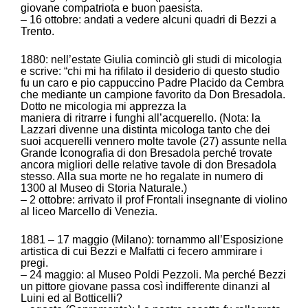
giovane compatriota e buon paesista.
– 16 ottobre: andati a vedere alcuni quadri di Bezzi a
Trento.
1880: nell’estate Giulia cominciò gli studi di micologia
e scrive: “chi mi ha rifilato il desiderio di questo studio
fu un caro e pio cappuccino Padre Placido da Cembra
che mediante un campione favorito da Don Bresadola.
Dotto ne micologia mi apprezza la
maniera di ritrarre i funghi all’acquerello. (Nota: la
Lazzari divenne una distinta micologa tanto che dei
suoi acquerelli vennero molte tavole (27) assunte nella
Grande Iconografia di don Bresadola perché trovate
ancora migliori delle relative tavole di don Bresadola
stesso. Alla sua morte ne ho regalate in numero di
1300 al Museo di Storia Naturale.)
– 2 ottobre: arrivato il prof Frontali insegnante di violino
al liceo Marcello di Venezia.
1881 – 17 maggio (Milano): tornammo all’Esposizione
artistica di cui Bezzi e Malfatti ci fecero ammirare i
pregi.
– 24 maggio: al Museo Poldi Pezzoli. Ma perché Bezzi
un pittore giovane passa così indifferente dinanzi al
Luini ed al Botticelli?