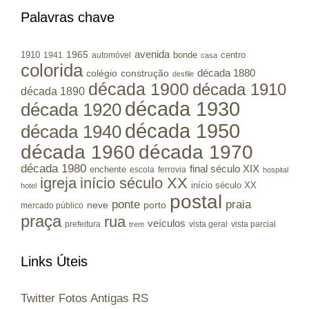
RS
Palavras chave
avenida
1965
1910
bonde
centro
1941
automóvel
casa
colorida
colégio
construção
década 1880
desfile
década 1900
década 1910
década 1890
década 1930
década 1920
década 1950
década 1940
década 1960
década 1970
década 1980
final século XIX
enchente
escola
ferrovia
hospital
igreja
início século XX
início século XX
hotel
postal
ponte
praia
porto
neve
mercado público
praça
rua
veículos
prefeitura
vista geral
vista parcial
trem
Links Úteis
Twitter Fotos Antigas RS