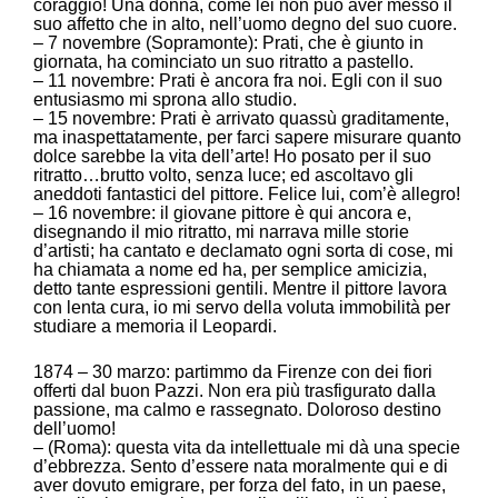
coraggio! Una donna, come lei non può aver messo il
suo affetto che in alto, nell’uomo degno del suo cuore.
– 7 novembre (Sopramonte): Prati, che è giunto in
giornata, ha cominciato un suo ritratto a pastello.
– 11 novembre: Prati è ancora fra noi. Egli con il suo
entusiasmo mi sprona allo studio.
– 15 novembre: Prati è arrivato quassù graditamente,
ma inaspettatamente, per farci sapere misurare quanto
dolce sarebbe la vita dell’arte! Ho posato per il suo
ritratto…brutto volto, senza luce; ed ascoltavo gli
aneddoti fantastici del pittore. Felice lui, com’è allegro!
– 16 novembre: il giovane pittore è qui ancora e,
disegnando il mio ritratto, mi narrava mille storie
d’artisti; ha cantato e declamato ogni sorta di cose, mi
ha chiamata a nome ed ha, per semplice amicizia,
detto tante espressioni gentili. Mentre il pittore lavora
con lenta cura, io mi servo della voluta immobilità per
studiare a memoria il Leopardi.
1874 – 30 marzo: partimmo da Firenze con dei fiori
offerti dal buon Pazzi. Non era più trasfigurato dalla
passione, ma calmo e rassegnato. Doloroso destino
dell’uomo!
– (Roma): questa vita da intellettuale mi dà una specie
d’ebbrezza. Sento d’essere nata moralmente qui e di
aver dovuto emigrare, per forza del fato, in un paese,