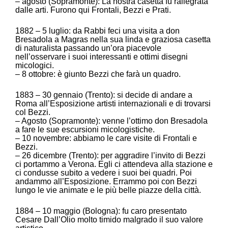
– agosto (Sopramonte): La nostra casetta fu rallegrata
dalle arti. Furono qui Frontali, Bezzi e Prati.
1882 – 5 luglio: da Rabbi feci una visita a don
Bresadola a Magras nella sua linda e graziosa casetta
di naturalista passando un’ora piacevole
nell’osservare i suoi interessanti e ottimi disegni
micologici.
– 8 ottobre: è giunto Bezzi che farà un quadro.
1883 – 30 gennaio (Trento): si decide di andare a
Roma all’Esposizione artisti internazionali e di trovarsi
col Bezzi.
– Agosto (Sopramonte): venne l’ottimo don Bresadola
a fare le sue escursioni micologistiche.
– 10 novembre: abbiamo le care visite di Frontali e
Bezzi.
– 26 dicembre (Trento): per aggradire l’invito di Bezzi
ci portammo a Verona. Egli ci attendeva alla stazione e
ci condusse subito a vedere i suoi bei quadri. Poi
andammo all’Esposizione. Errammo poi con Bezzi
lungo le vie animate e le più belle piazze della città.
1884 – 10 maggio (Bologna): fu caro presentato
Cesare Dall’Olio molto timido malgrado il suo valore