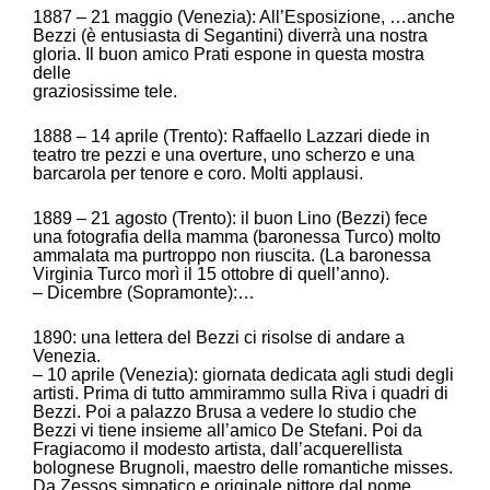
1887 – 21 maggio (Venezia): All’Esposizione, …anche
Bezzi (è entusiasta di Segantini) diverrà una nostra
gloria. Il buon amico Prati espone in questa mostra
delle
graziosissime tele.
1888 – 14 aprile (Trento): Raffaello Lazzari diede in
teatro tre pezzi e una overture, uno scherzo e una
barcarola per tenore e coro. Molti applausi.
1889 – 21 agosto (Trento): il buon Lino (Bezzi) fece
una fotografia della mamma (baronessa Turco) molto
ammalata ma purtroppo non riuscita. (La baronessa
Virginia Turco morì il 15 ottobre di quell’anno).
– Dicembre (Sopramonte):…
1890: una lettera del Bezzi ci risolse di andare a
Venezia.
– 10 aprile (Venezia): giornata dedicata agli studi degli
artisti. Prima di tutto ammirammo sulla Riva i quadri di
Bezzi. Poi a palazzo Brusa a vedere lo studio che
Bezzi vi tiene insieme all’amico De Stefani. Poi da
Fragiacomo il modesto artista, dall’acquerellista
bolognese Brugnoli, maestro delle romantiche misses.
Da Zessos simpatico e originale pittore dal nome