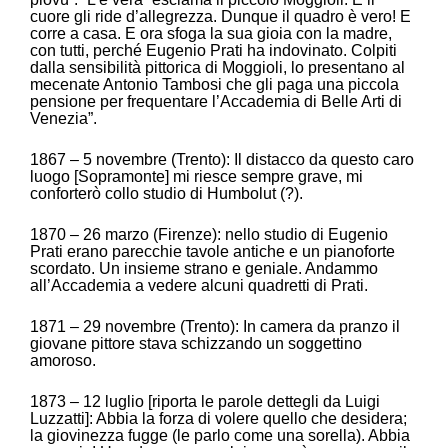
cuore gli ride d’allegrezza. Dunque il quadro è vero! E
corre a casa. E ora sfoga la sua gioia con la madre,
con tutti, perché Eugenio Prati ha indovinato. Colpiti
dalla sensibilità pittorica di Moggioli, lo presentano al
mecenate Antonio Tambosi che gli paga una piccola
pensione per frequentare l’Accademia di Belle Arti di
Venezia”.
1867 – 5 novembre (Trento): Il distacco da questo caro
luogo [Sopramonte] mi riesce sempre grave, mi
conforterò collo studio di Humbolut (?).
1870 – 26 marzo (Firenze): nello studio di Eugenio
Prati erano parecchie tavole antiche e un pianoforte
scordato. Un insieme strano e geniale. Andammo
all’Accademia a vedere alcuni quadretti di Prati.
1871 – 29 novembre (Trento): In camera da pranzo il
giovane pittore stava schizzando un soggettino
amoroso.
1873 – 12 luglio [riporta le parole dettegli da Luigi
Luzzatti]: Abbia la forza di volere quello che desidera;
la giovinezza fugge (le parlo come una sorella). Abbia