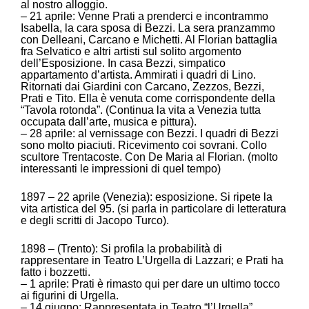
al nostro alloggio.
– 21 aprile: Venne Prati a prenderci e incontrammo
Isabella, la cara sposa di Bezzi. La sera pranzammo
con Delleani, Carcano e Michetti. Al Florian battaglia
fra Selvatico e altri artisti sul solito argomento
dell’Esposizione. In casa Bezzi, simpatico
appartamento d’artista. Ammirati i quadri di Lino.
Ritornati dai Giardini con Carcano, Zezzos, Bezzi,
Prati e Tito. Ella è venuta come corrispondente della
“Tavola rotonda”. (Continua la vita a Venezia tutta
occupata dall’arte, musica e pittura).
– 28 aprile: al vernissage con Bezzi. I quadri di Bezzi
sono molto piaciuti. Ricevimento coi sovrani. Collo
scultore Trentacoste. Con De Maria al Florian. (molto
interessanti le impressioni di quel tempo)
1897 – 22 aprile (Venezia): esposizione. Si ripete la
vita artistica del 95. (si parla in particolare di letteratura
e degli scritti di Jacopo Turco).
1898 – (Trento): Si profila la probabilità di
rappresentare in Teatro L’Urgella di Lazzari; e Prati ha
fatto i bozzetti.
– 1 aprile: Prati è rimasto qui per dare un ultimo tocco
ai figurini di Urgella.
– 14 giugno: Rappresentata in Teatro “l’Urgella”