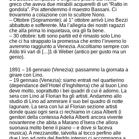
greco che aveva due mirabili acquerelli di un “Ratto in
gondola”. Poi attendemmo il maestro Bassani. Ci
trovammo a colazione con lo scultore Nono.
– Ottobre (Sopramonte): al 1° ottobre arrivò Lino Bezzi
abbattuto e sofferente. Ma l’allegria dei nostri ragazzi
che alla prima lo inquietava, ora gli fa bene.
– 30 ottobre: tutti sono partiti ed è rimasto solo Lino
che ci ha strappato la promessa che entro l’inverno lo
avremmo raggiunto a Venezia. Ascoltiamo sempre con
Aldo trii vari di […]1 di Weber (antico per gusto ma un
genio).
1891 – 16 gennaio (Venezia): passammo la giornata a
girare con Lino.
– 19 gennaio (Venezia): siamo entrati nel quartierino
(dependance dell’Hotel d’Inghilterra) che al buon Lino
deve molto, soprattutto i bei quadri di cui è adorno. La
sera con Lino al Florian fra gli artisti. Andammo allo
studio di Lino ad ammirare il suo bel quadro di notte
lagunare. La sera con lui al Florian sezione artisti
donde quasi ogni sera ci rechiamo in casa Alberti (i
genitori della contessa Adelia Alberti ancora vivente
novantenne che abita a Marano d’Isera che allora
suonava molto bene il piano – e dove si faceva
musica). A mezzanotte, talvolta al tocco perfino alle
due Lino ad onta del freddo intenso ci accompagna a