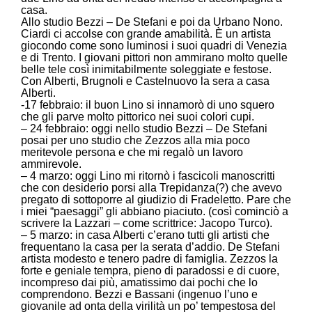
casa.
Allo studio Bezzi – De Stefani e poi da Urbano Nono.
Ciardi ci accolse con grande amabilità. È un artista
giocondo come sono luminosi i suoi quadri di Venezia
e di Trento. I giovani pittori non ammirano molto quelle
belle tele così inimitabilmente soleggiate e festose.
Con Alberti, Brugnoli e Castelnuovo la sera a casa
Alberti.
-17 febbraio: il buon Lino si innamorò di uno squero
che gli parve molto pittorico nei suoi colori cupi.
– 24 febbraio: oggi nello studio Bezzi – De Stefani
posai per uno studio che Zezzos alla mia poco
meritevole persona e che mi regalò un lavoro
ammirevole.
– 4 marzo: oggi Lino mi ritornò i fascicoli manoscritti
che con desiderio porsi alla Trepidanza(?) che avevo
pregato di sottoporre al giudizio di Fradeletto. Pare che
i miei “paesaggi” gli abbiano piaciuto. (così cominciò a
scrivere la Lazzari – come scrittrice: Jacopo Turco).
– 5 marzo: in casa Alberti c’erano tutti gli artisti che
frequentano la casa per la serata d’addio. De Stefani
artista modesto e tenero padre di famiglia. Zezzos la
forte e geniale tempra, pieno di paradossi e di cuore,
incompreso dai più, amatissimo dai pochi che lo
comprendono. Bezzi e Bassani (ingenuo l’uno e
giovanile ad onta della virilità un po’ tempestosa del