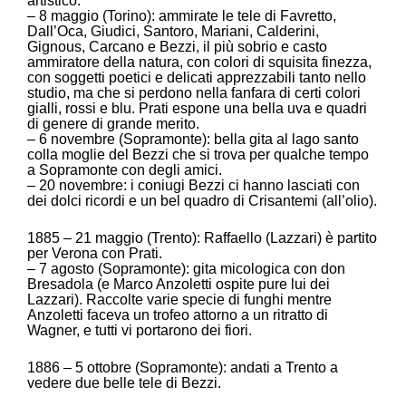
artistico.
– 8 maggio (Torino): ammirate le tele di Favretto,
Dall’Oca, Giudici, Santoro, Mariani, Calderini,
Gignous, Carcano e Bezzi, il più sobrio e casto
ammiratore della natura, con colori di squisita finezza,
con soggetti poetici e delicati apprezzabili tanto nello
studio, ma che si perdono nella fanfara di certi colori
gialli, rossi e blu. Prati espone una bella uva e quadri
di genere di grande merito.
– 6 novembre (Sopramonte): bella gita al lago santo
colla moglie del Bezzi che si trova per qualche tempo
a Sopramonte con degli amici.
– 20 novembre: i coniugi Bezzi ci hanno lasciati con
dei dolci ricordi e un bel quadro di Crisantemi (all’olio).
1885 – 21 maggio (Trento): Raffaello (Lazzari) è partito
per Verona con Prati.
– 7 agosto (Sopramonte): gita micologica con don
Bresadola (e Marco Anzoletti ospite pure lui dei
Lazzari). Raccolte varie specie di funghi mentre
Anzoletti faceva un trofeo attorno a un ritratto di
Wagner, e tutti vi portarono dei fiori.
1886 – 5 ottobre (Sopramonte): andati a Trento a
vedere due belle tele di Bezzi.