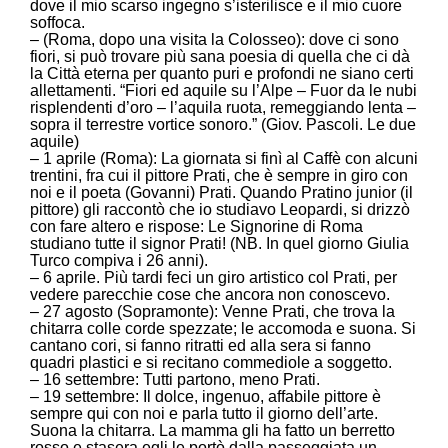
dove il mio scarso ingegno s’isterilisce e il mio cuore
soffoca.
– (Roma, dopo una visita la Colosseo): dove ci sono
fiori, si può trovare più sana poesia di quella che ci dà
la Città eterna per quanto puri e profondi ne siano certi
allettamenti. “Fiori ed aquile su l’Alpe – Fuor da le nubi
risplendenti d’oro – l’aquila ruota, remeggiando lenta –
sopra il terrestre vortice sonoro.” (Giov. Pascoli. Le due
aquile)
– 1 aprile (Roma): La giornata si finì al Caffè con alcuni
trentini, fra cui il pittore Prati, che è sempre in giro con
noi e il poeta (Govanni) Prati. Quando Pratino junior (il
pittore) gli raccontò che io studiavo Leopardi, si drizzò
con fare altero e rispose: Le Signorine di Roma
studiano tutte il signor Prati! (NB. In quel giorno Giulia
Turco compiva i 26 anni).
– 6 aprile. Più tardi feci un giro artistico col Prati, per
vedere parecchie cose che ancora non conoscevo.
– 27 agosto (Sopramonte): Venne Prati, che trova la
chitarra colle corde spezzate; le accomoda e suona. Si
cantano cori, si fanno ritratti ed alla sera si fanno
quadri plastici e si recitano commediole a soggetto.
– 16 settembre: Tutti partono, meno Prati.
– 19 settembre: Il dolce, ingenuo, affabile pittore è
sempre qui con noi e parla tutto il giorno dell’arte.
Suona la chitarra. La mamma gli ha fatto un berretto
rosso e stasera egli le portò dalla passeggiata un