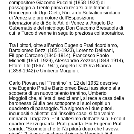
compositore Giacomo Puccini (1858-1924) di
passaggio a Trento prima di recarsi alle terme di
Roncegno, di Ugo Ojetti, Riccardo Selvatico sindaco
di Venezia e promotore dell’Esposizione
Internazionale di Belle Arti di Venezia, Angelo De
Gubernatis e del micologo Don Giacomo Bresadola di
cui la Turco divenne in seguito preziosa collaboratrice.
Tra i pittori, oltre all’amico Eugenio Prati ricordiamo,
Bartolomeo Bezzi (1851-1923), Lorenzo Delleani,
Filippo Carcano (1840-1914), Francesco Paolo
Michetti (1851-1929), Alessandro Zezzos (1848-1914),
Ettore Tito (1867-1941), Angelo Dall’Oca Bianca
(1858-1942) e Umberto Moggioli.
Carlo Piovan, nel “Trentino” n. 12 del 1932 descrive
che Eugenio Prati e Bartolomeo Bezzi assistono alla
scoperta di un nuovo talento trentino, Umberto
Moggioli che, all’età di sedici anni, si reca a casa della
baronessa Giulia per sottoporre ai suoi ospiti un
quadretto di paesaggio. “La signora e i due pittori,
incuriositi e allettati dall’insolito caso, si fan venire
dinnanzi il ragazzo. E’ il battesimo dell’arte sua. Ecco il
quadro: Bezzi guarda, Prati guarda. Poi Eugenio Prati
sorride: “Scometo che te l’ài piturà dopo che l’aveva
piovù”. “L’è vera” esclama il piccolo Moggioli. E il