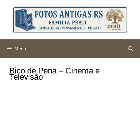
Pular
para
o
conteúdo
Menu
Bico de Pena – Cinema e
Televisão