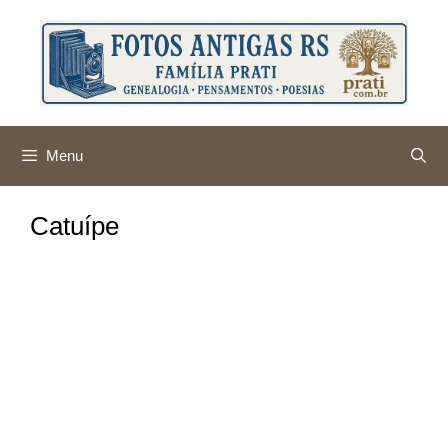
Pular
para
o
conteúdo
Menu
Catuípe