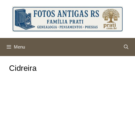
Pular
para
o
conteúdo
Menu
Cidreira