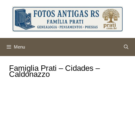
Pular
para
o
conteúdo
Menu
Famiglia Prati – Cidades –
Caldonazzo