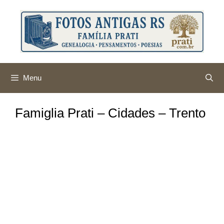
Pular
para
o
conteúdo
Menu
Famiglia Prati – Cidades – Trento