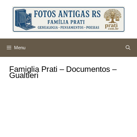
Pular
para
o
conteúdo
Menu
Famiglia Prati – Documentos –
Gualtieri