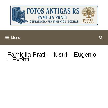
Pular
para
o
conteúdo
Menu
Famiglia Prati – Ilustri – Eugenio
– Eventi