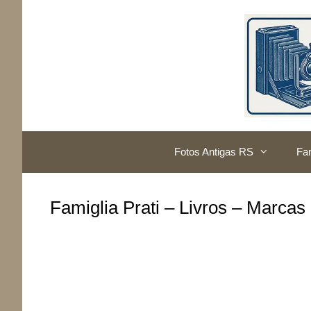
Pular
para
o
conteúdo
Fotos Antigas RS
Fam
Famiglia Prati – Livros – Marcas