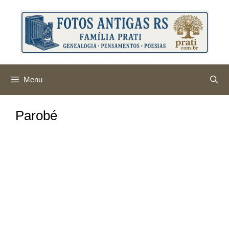
Pular
para
o
conteúdo
Menu
Parobé