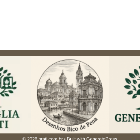
© 2026 prati.com.br
• Built with
GeneratePress