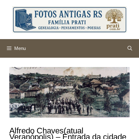
Pular
para
o
conteúdo
Menu
Alfredo Chaves(atual
Veranópolis) – Entrada da cidade