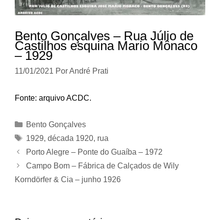
Bento Gonçalves – Rua Júlio de
Castilhos esquina Mario Mônaco
– 1929
11/01/2021
Por
André Prati
Fonte: arquivo ACDC.
Categorias
Bento Gonçalves
Tags
1929
,
década 1920
,
rua
Porto Alegre – Ponte do Guaíba – 1972
Campo Bom – Fábrica de Calçados de Wily
Korndörfer & Cia – junho 1926