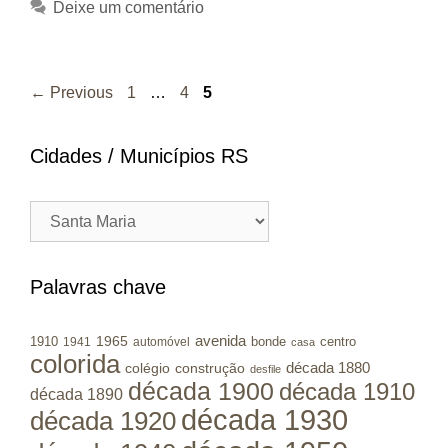
Deixe um comentário
Page
Page
Page
←
Previous
1
…
4
5
Cidades / Municípios RS
Cidades
/
Municípios
RS
Palavras chave
avenida
1965
1910
bonde
centro
1941
automóvel
casa
colorida
colégio
construção
década 1880
desfile
década 1900
década 1910
década 1890
década 1930
década 1920