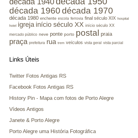
década 1950
década 1940
década 1960
década 1970
década 1980
final século XIX
enchente
escola
ferrovia
hospital
igreja
início século XX
início século XX
hotel
postal
ponte
praia
porto
neve
mercado público
praça
rua
veículos
prefeitura
vista geral
vista parcial
trem
Links Úteis
Twitter Fotos Antigas RS
Facebook Fotos Antigas RS
History Pin - Mapa com fotos de Porto Alegre
Vídeos Antigos
Janete & Porto Alegre
Porto Alegre uma História Fotográfica