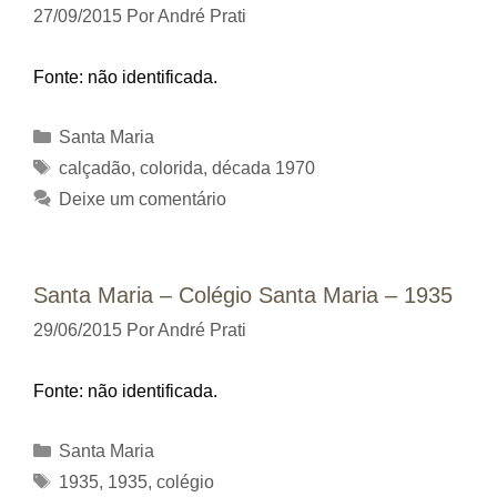
27/09/2015
Por
André Prati
Fonte: não identificada.
Categorias
Santa Maria
Tags
calçadão
,
colorida
,
década 1970
Deixe um comentário
Santa Maria – Colégio Santa Maria – 1935
29/06/2015
Por
André Prati
Fonte: não identificada.
Categorias
Santa Maria
Tags
1935
,
1935
,
colégio