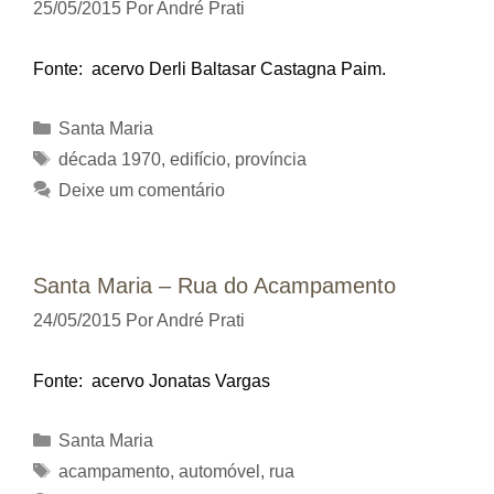
25/05/2015
Por
André Prati
Fonte: acervo Derli Baltasar Castagna Paim.
Categorias
Santa Maria
Tags
década 1970
,
edifício
,
província
Deixe um comentário
Santa Maria – Rua do Acampamento
24/05/2015
Por
André Prati
Fonte: acervo Jonatas Vargas
Categorias
Santa Maria
Tags
acampamento
,
automóvel
,
rua