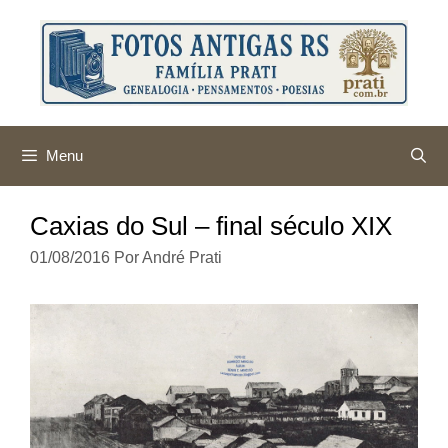
Pular
para
o
conteúdo
Menu
Caxias do Sul – final século XIX
01/08/2016
Por
André Prati