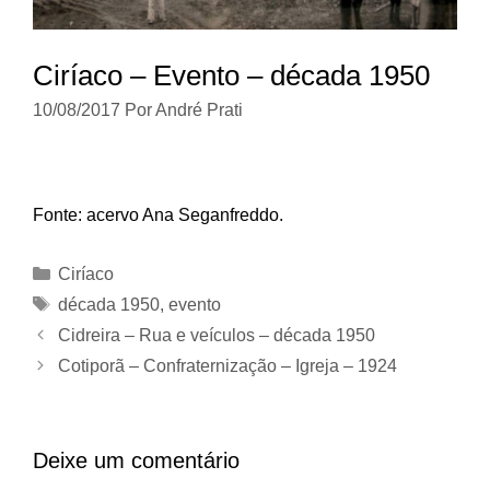
Ciríaco – Evento – década 1950
10/08/2017
Por
André Prati
Fonte: acervo Ana Seganfreddo.
Categorias
Ciríaco
Tags
década 1950
,
evento
Cidreira – Rua e veículos – década 1950
Cotiporã – Confraternização – Igreja – 1924
Deixe um comentário