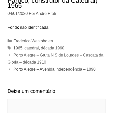
Pároco, construtor da Catedral) –
1965
04/01/2020
Por
André Prati
Fonte: não identificada.
Categorias
Frederico Westphalen
Tags
1965
,
catedral
,
década 1960
Porto Alegre – Gruta N S de Lourdes – Cascata da
Glória – década 1910
Porto Alegre – Avenida Independência – 1890
Deixe um comentário
Comentário