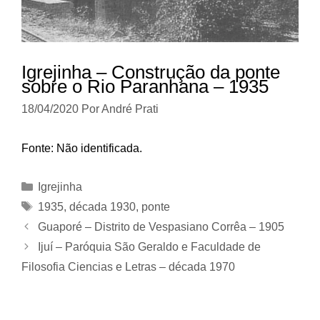
Igrejinha – Construção da ponte
sobre o Rio Paranhana – 1935
18/04/2020
Por
André Prati
Fonte: Não identificada.
Categorias
Igrejinha
Tags
1935
,
década 1930
,
ponte
Guaporé – Distrito de Vespasiano Corrêa – 1905
Ijuí – Paróquia São Geraldo e Faculdade de
Filosofia Ciencias e Letras – década 1970