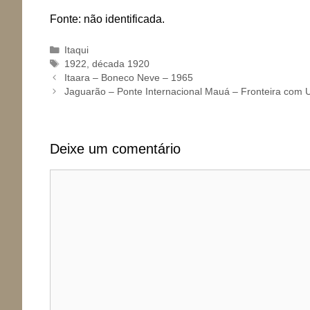
Fonte: não identificada.
Categorias
Itaqui
Tags
1922
,
década 1920
Itaara – Boneco Neve – 1965
Jaguarão – Ponte Internacional Mauá – Fronteira com 
Deixe um comentário
Comentário