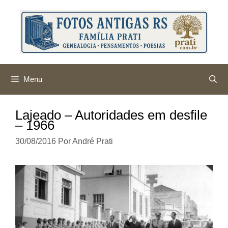
Pular
para
o
conteúdo
Menu
Lajeado – Autoridades em desfile
– 1966
30/08/2016
Por
André Prati