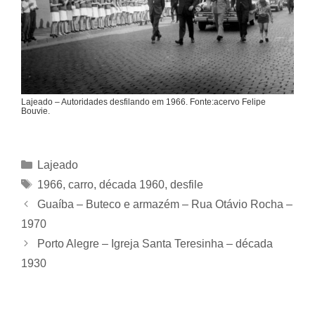
Lajeado – Autoridades desfilando em 1966. Fonte:acervo Felipe
Bouvie.
Categorias
Lajeado
Tags
1966
,
carro
,
década 1960
,
desfile
Guaíba – Buteco e armazém – Rua Otávio Rocha –
1970
Porto Alegre – Igreja Santa Teresinha – década
1930