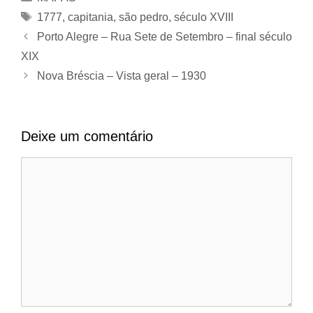
Tags
1777
,
capitania
,
são pedro
,
século XVIII
Porto Alegre – Rua Sete de Setembro – final século
XIX
Nova Bréscia – Vista geral – 1930
Deixe um comentário
Comentário