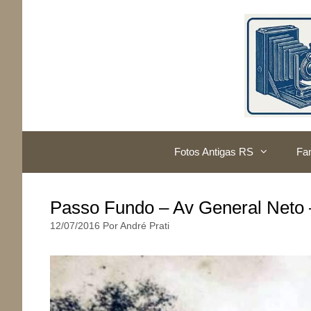
Pular
para
o
conteúdo
Fotos Antigas RS
Fam
Passo Fundo – Av General Neto –
12/07/2016
Por
André Prati