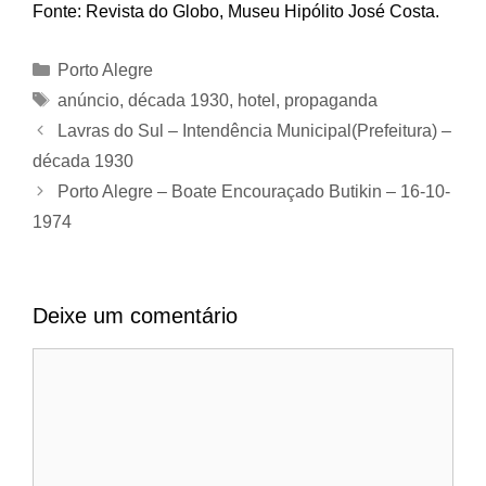
Fonte: Revista do Globo, Museu Hipólito José Costa.
Categorias
Porto Alegre
Tags
anúncio
,
década 1930
,
hotel
,
propaganda
Lavras do Sul – Intendência Municipal(Prefeitura) –
década 1930
Porto Alegre – Boate Encouraçado Butikin – 16-10-
1974
Deixe um comentário
Comentário