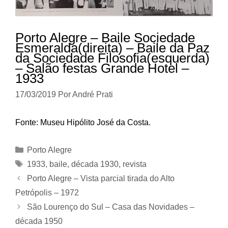
Porto Alegre – Baile Sociedade
Esmeralda(direita) – Baile da Paz
da Sociedade Filosofia(esquerda)
– Salão festas Grande Hotel –
1933
17/03/2019
Por
André Prati
Fonte: Museu Hipólito José da Costa.
Categorias
Porto Alegre
Tags
1933
,
baile
,
década 1930
,
revista
Porto Alegre – Vista parcial tirada do Alto
Petrópolis – 1972
São Lourenço do Sul – Casa das Novidades –
década 1950