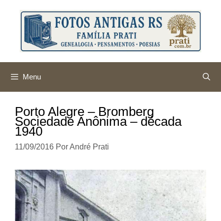
Pular
para
o
conteúdo
Menu
Porto Alegre – Bromberg
Sociedade Anônima – década
1940
11/09/2016
Por
André Prati