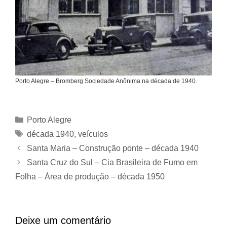
Porto Alegre – Bromberg Sociedade Anônima na década de 1940.
Categorias
Porto Alegre
Tags
década 1940
,
veículos
Santa Maria – Construção ponte – década 1940
Santa Cruz do Sul – Cia Brasileira de Fumo em
Folha – Área de produção – década 1950
Deixe um comentário