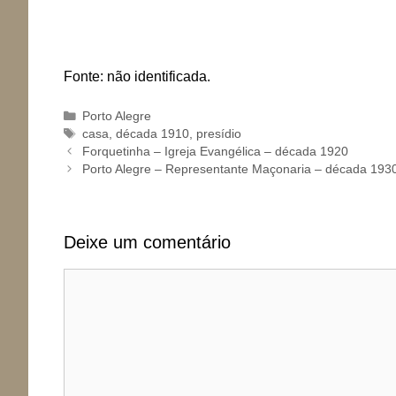
Fonte: não identificada.
Categorias
Porto Alegre
Tags
casa
,
década 1910
,
presídio
Forquetinha – Igreja Evangélica – década 1920
Porto Alegre – Representante Maçonaria – década 193
Deixe um comentário
Comentário