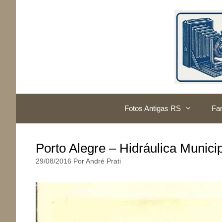
Pular
para
o
conteúdo
Fotos Antigas RS
Fam
Porto Alegre – Hidráulica Munici
29/08/2016
Por
André Prati