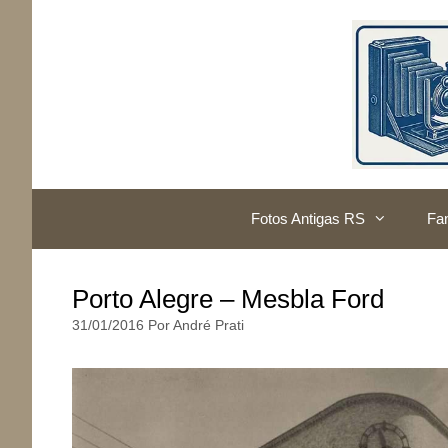
Pular
para
o
conteúdo
Fotos Antigas RS
Fam
Porto Alegre – Mesbla Ford
31/01/2016
Por
André Prati