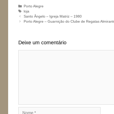
Categorias
Porto Alegre
Tags
loja
Santo Ângelo – Igreja Matriz – 1980
Porto Alegre – Guarnição do Clube de Regatas Almiran
Deixe um comentário
Comentário
Nome