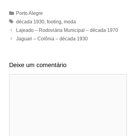
Categorias
Porto Alegre
Tags
década 1930
,
footing
,
moda
Lajeado – Rodoviária Municipal – década 1970
Jaguari – Colônia – década 1930
Deixe um comentário
Comentário