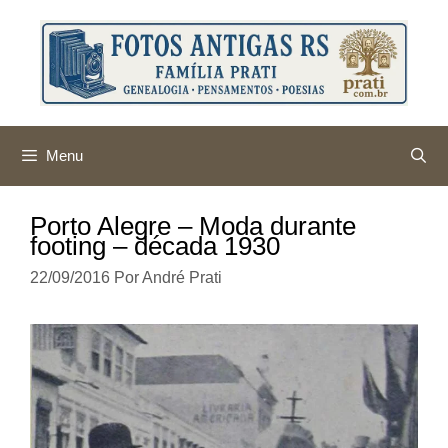
Pular
para
o
conteúdo
Menu
Porto Alegre – Moda durante
footing – década 1930
22/09/2016
Por
André Prati