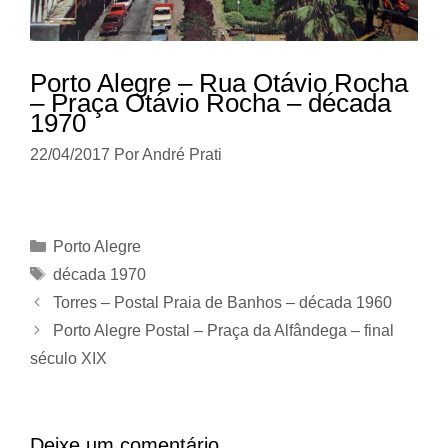
Porto Alegre – Rua Otávio Rocha
– Praça Otávio Rocha – década
1970
22/04/2017
Por
André Prati
Categorias
Porto Alegre
Tags
década 1970
Torres – Postal Praia de Banhos – década 1960
Porto Alegre Postal – Praça da Alfândega – final
século XIX
Deixe um comentário