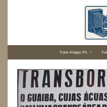
Pular
para
o
conteúdo
Fotos Antigas RS
Fam