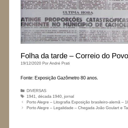
Folha da tarde – Correio do Pov
19/12/2020
Por
André Prati
Fonte: Exposição Gazômetro 80 anos.
Categorias
DIVERSAS
Tags
1941
,
década 1940
,
jornal
Porto Alegre – Litografia Exposição brasileiro-alemã – 
Porto Alegre – Legalidade – Chegada João Goulart e 