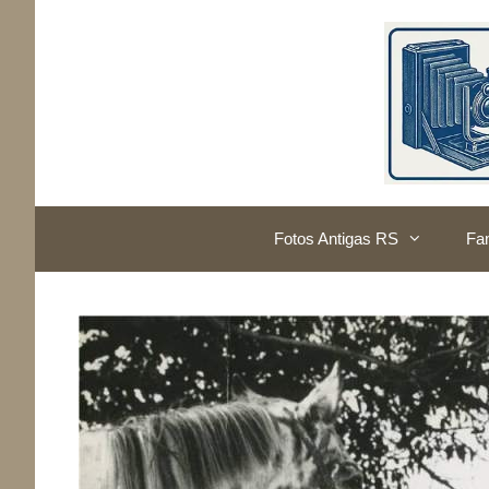
Pular
para
o
conteúdo
Fotos Antigas RS
Fam