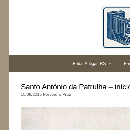
Pular
para
o
conteúdo
Fotos Antigas RS
Fam
Santo Antônio da Patrulha – iníc
18/08/2016
Por
André Prati