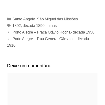
Categorias
Santo Ângelo
,
São Miguel das Missões
Tags
1892
,
década 1890
,
ruínas
Porto Alegre – Praça Otávio Rocha- década 1950
Porto Alegre – Rua General Câmara – década
1910
Deixe um comentário
Comentário