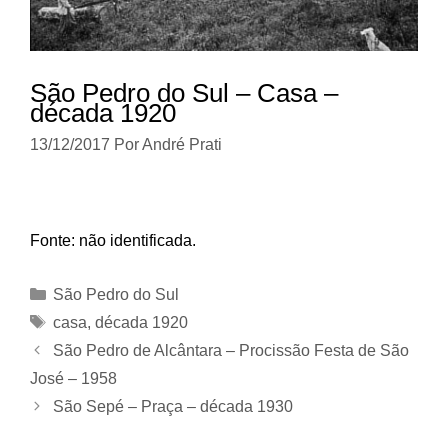
São Pedro do Sul – Casa –
década 1920
13/12/2017
Por
André Prati
Fonte: não identificada.
Categorias
São Pedro do Sul
Tags
casa
,
década 1920
São Pedro de Alcântara – Procissão Festa de São
José – 1958
São Sepé – Praça – década 1930