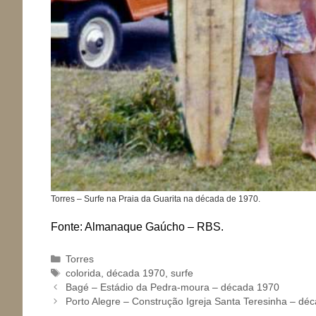
Torres – Surfe na Praia da Guarita na década de 1970.
Fonte: Almanaque Gaúcho – RBS.
Categorias
Torres
Tags
colorida
,
década 1970
,
surfe
Bagé – Estádio da Pedra-moura – década 1970
Porto Alegre – Construção Igreja Santa Teresinha – dé