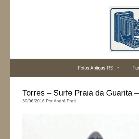
Pular
para
o
conteúdo
Fotos Antigas RS
Fam
Torres – Surfe Praia da Guarita 
30/06/2016
Por
André Prati