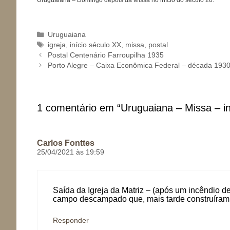
Categorias
Uruguaiana
Tags
igreja
,
início século XX
,
missa
,
postal
Postal Centenário Farroupilha 1935
Porto Alegre – Caixa Econômica Federal – década 193
1 comentário em “Uruguaiana – Missa – in
Carlos Fonttes
25/04/2021 às 19:59
Saída da Igreja da Matriz – (após um incêndio de
campo descampado que, mais tarde construíram 
Responder