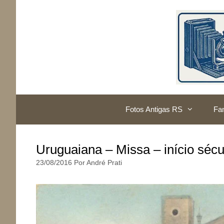
Pular
para
o
conteúdo
Fotos Antigas RS
Fam
Uruguaiana – Missa – início séc
23/08/2016
Por
André Prati