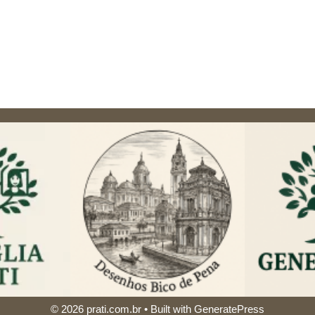
© 2026 prati.com.br
• Built with
GeneratePress