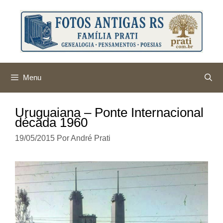
Pular
para
o
conteúdo
Menu
Uruguaiana – Ponte Internacional
década 1960
19/05/2015
Por
André Prati