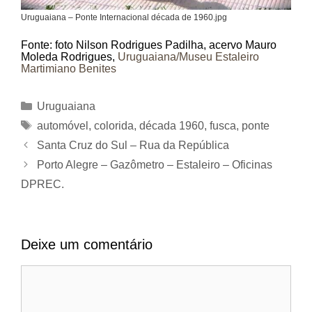
Uruguaiana – Ponte Internacional década de 1960.jpg
Fonte: foto Nilson Rodrigues Padilha, acervo Mauro
Moleda Rodrigues,
Uruguaiana/Museu Estaleiro
Martimiano Benites
Categorias
Uruguaiana
Tags
automóvel
,
colorida
,
década 1960
,
fusca
,
ponte
Santa Cruz do Sul – Rua da República
Porto Alegre – Gazômetro – Estaleiro – Oficinas
DPREC.
Deixe um comentário
Comentário