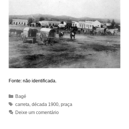
Fonte: não identificada.
Categorias
Bagé
Tags
carreta
,
década 1900
,
praça
Deixe um comentário