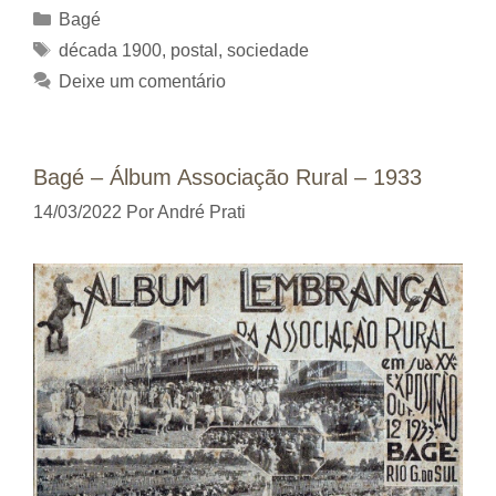
Categorias
Bagé
Tags
década 1900
,
postal
,
sociedade
Deixe um comentário
Bagé – Álbum Associação Rural – 1933
14/03/2022
Por
André Prati