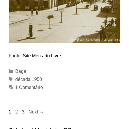
Fonte: Site Mercado Livre.
Categorias
Bagé
Tags
década 1950
1 Comentário
Page
Page
Page
1
2
3
Next
→