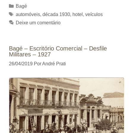
Categorias
Bagé
Tags
automóveis
,
década 1930
,
hotel
,
veículos
Deixe um comentário
Bagé – Escritório Comercial – Desfile
Militares – 1927
26/04/2019
Por
André Prati