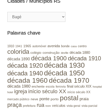
Cidades / Municípios RS
Cidades
/
Municípios
RS
Palavras chave
avenida
1965
1910
bonde
centro
1941
automóvel
casa
colorida
colégio
construção
década 1880
desfile
década 1900
década 1910
década 1890
década 1930
década 1920
década 1950
década 1940
década 1960
década 1970
década 1980
final século XIX
enchente
escola
ferrovia
hospital
igreja
início século XX
início século XX
hotel
postal
ponte
praia
porto
neve
mercado público
praça
rua
veículos
prefeitura
vista geral
vista parcial
trem