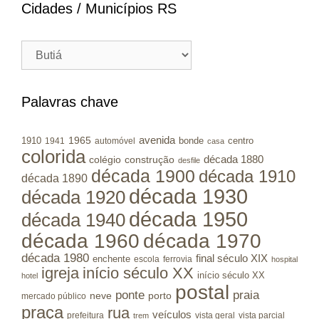
Cidades / Municípios RS
Cidades
/
Municípios
RS
Palavras chave
avenida
1965
1910
bonde
centro
1941
automóvel
casa
colorida
colégio
construção
década 1880
desfile
década 1900
década 1910
década 1890
década 1930
década 1920
década 1950
década 1940
década 1960
década 1970
década 1980
final século XIX
enchente
escola
ferrovia
hospital
igreja
início século XX
início século XX
hotel
postal
ponte
praia
porto
neve
mercado público
praça
rua
veículos
prefeitura
vista geral
vista parcial
trem