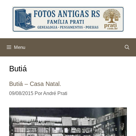
Pular
para
o
conteúdo
Menu
Butiá
Butiá – Casa Natal.
09/08/2015
Por
André Prati