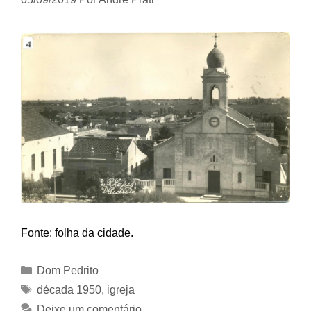
Fonte: folha da cidade.
Categorias
Dom Pedrito
Tags
década 1950
,
igreja
Deixe um comentário