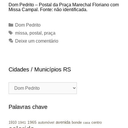
Dom Pedrito – Postal da Praça Marechal Floriano com
Missa Campal. Fonte: não identificada.
Categorias
Dom Pedrito
Tags
missa
,
postal
,
praça
Deixe um comentário
Cidades / Municípios RS
Cidades
/
Municípios
RS
Palavras chave
avenida
1965
1910
bonde
centro
1941
automóvel
casa