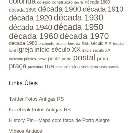
colorida
colégio
construção
década 1880
desfile
década 1900
década 1910
década 1890
década 1930
década 1920
década 1950
década 1940
década 1960
década 1970
década 1980
final século XIX
enchente
escola
ferrovia
hospital
igreja
início século XX
início século XX
hotel
postal
ponte
praia
porto
neve
mercado público
praça
rua
veículos
prefeitura
vista geral
vista parcial
trem
Links Úteis
Twitter Fotos Antigas RS
Facebook Fotos Antigas RS
History Pin - Mapa com fotos de Porto Alegre
Vídeos Antigos