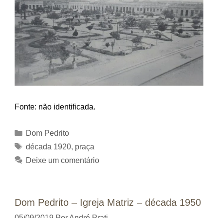
Fonte: não identificada.
Categorias
Dom Pedrito
Tags
década 1920
,
praça
Deixe um comentário
Dom Pedrito – Igreja Matriz – década 1950
05/09/2019
Por
André Prati