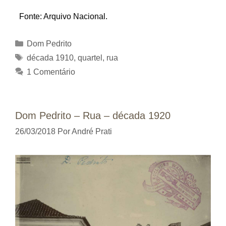
Fonte: Arquivo Nacional.
Categorias
Dom Pedrito
Tags
década 1910
,
quartel
,
rua
1 Comentário
Dom Pedrito – Rua – década 1920
26/03/2018
Por
André Prati