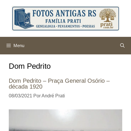
Pular
para
o
conteúdo
Menu
Dom Pedrito
Dom Pedrito – Praça General Osório –
década 1920
08/03/2021
Por
André Prati