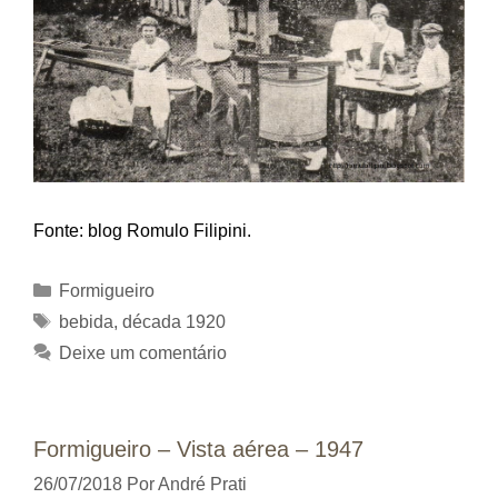
Fonte: blog Romulo Filipini.
Categorias
Formigueiro
Tags
bebida
,
década 1920
Deixe um comentário
Formigueiro – Vista aérea – 1947
26/07/2018
Por
André Prati