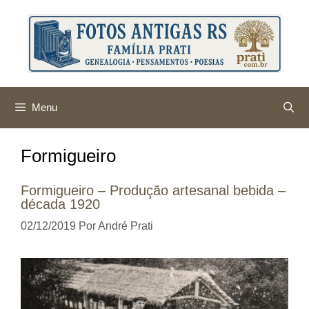
Pular
para
o
conteúdo
Menu
Formigueiro
Formigueiro – Produção artesanal bebida –
década 1920
02/12/2019
Por
André Prati