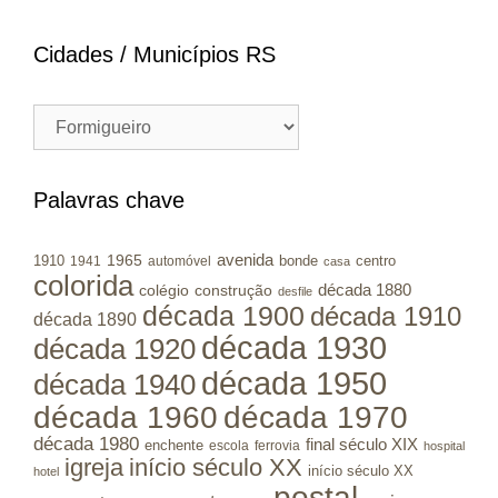
Cidades / Municípios RS
Cidades
/
Municípios
RS
Palavras chave
avenida
1965
1910
bonde
centro
1941
automóvel
casa
colorida
colégio
construção
década 1880
desfile
década 1900
década 1910
década 1890
década 1930
década 1920
década 1950
década 1940
década 1960
década 1970
década 1980
final século XIX
enchente
escola
ferrovia
hospital
igreja
início século XX
início século XX
hotel
postal