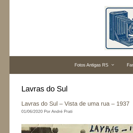
Pular
para
o
conteúdo
Fotos Antigas RS
Fam
Lavras do Sul
Lavras do Sul – Vista de uma rua – 1937
01/06/2020
Por
André Prati