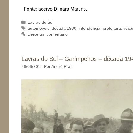
Fonte: acervo Dilnara Martins.
Categorias
Lavras do Sul
Tags
automóveis
,
década 1930
,
intendência
,
prefeitura
,
veícu
Deixe um comentário
Lavras do Sul – Garimpeiros – década 19
26/08/2018
Por
André Prati