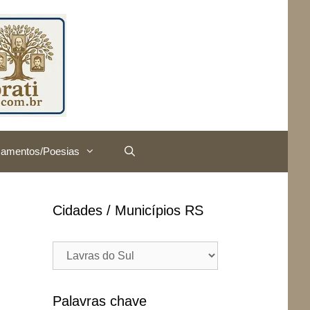
amentos/Poesias
Cidades / Municípios RS
Cidades
/
Municípios
RS
Palavras chave