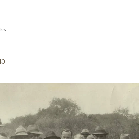
los
40