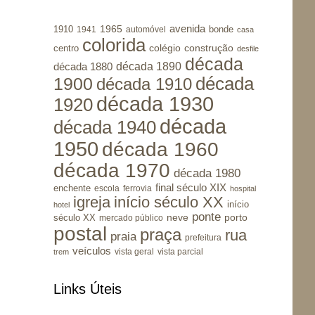
avenida
1965
1910
bonde
1941
automóvel
casa
colorida
colégio
construção
centro
desfile
década
década 1890
década 1880
1900
década
década 1910
década 1930
1920
década
década 1940
1950
década 1960
década 1970
década 1980
final século XIX
enchente
escola
ferrovia
hospital
igreja
início século XX
início
hotel
ponte
porto
século XX
neve
mercado público
postal
praça
rua
praia
prefeitura
veículos
vista geral
vista parcial
trem
Links Úteis