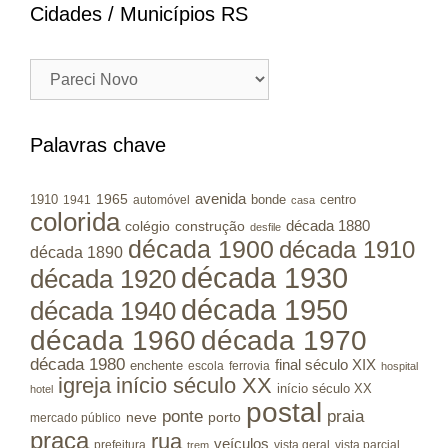
Cidades / Municípios RS
Cidades
/
Municípios
RS
Palavras chave
avenida
1965
1910
bonde
centro
1941
automóvel
casa
colorida
colégio
construção
década 1880
desfile
década 1900
década 1910
década 1890
década 1930
década 1920
década 1950
década 1940
década 1960
década 1970
década 1980
final século XIX
enchente
escola
ferrovia
hospital
igreja
início século XX
início século XX
hotel
postal
ponte
praia
porto
neve
mercado público
praça
rua
veículos
prefeitura
vista geral
vista parcial
trem