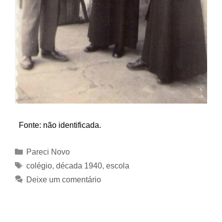
Fonte: não identificada.
Categorias
Pareci Novo
Tags
colégio
,
década 1940
,
escola
Deixe um comentário