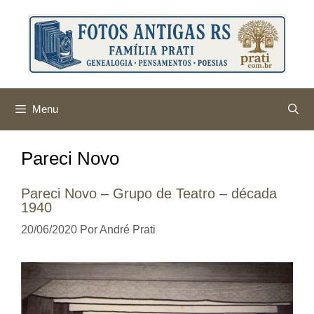
Pular
para
o
conteúdo
Menu
Pareci Novo
Pareci Novo – Grupo de Teatro – década
1940
20/06/2020
Por
André Prati