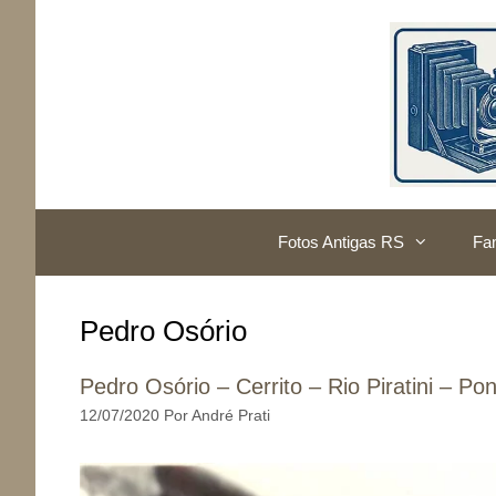
Pular
para
o
conteúdo
Fotos Antigas RS
Fam
Pedro Osório
Pedro Osório – Cerrito – Rio Piratini – P
12/07/2020
Por
André Prati