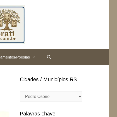
amentos/Poesias
Cidades / Municípios RS
Cidades
/
Municípios
RS
Palavras chave