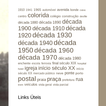
avenida
1965
1910
bonde
1941
automóvel
casa
colorida
colégio
construção
centro
desfile
década
década 1890
década 1880
1900
década
década 1910
década 1930
1920
década
década 1940
1950
década 1960
década 1970
década 1980
final século XIX
enchente
escola
ferrovia
hospital
igreja
início século XX
início
hotel
ponte
porto
século XX
neve
mercado público
postal
praça
rua
praia
prefeitura
veículos
vista geral
vista parcial
trem
Links Úteis